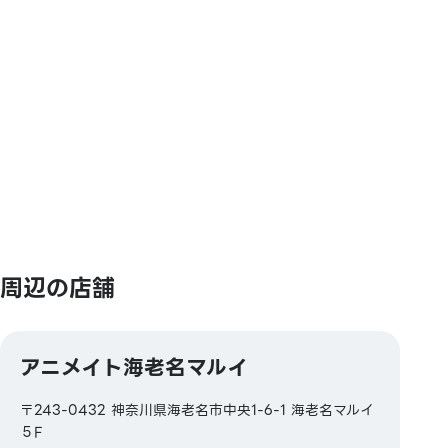
【交通系電子マネー】
Kitaca／Suica／PASMO／TOICA／manaca／
ICOCA／SUGOCA／nimoca／はやかけん
【ギフトカード・商品券】
JCBギフトカード
【その他】
図書券・図書カード・図書カードNEXT
周辺の店舗
アニメイト海老名マルイ
〒243-0432 神奈川県海老名市中央1-6-1 海老名マルイ
５F