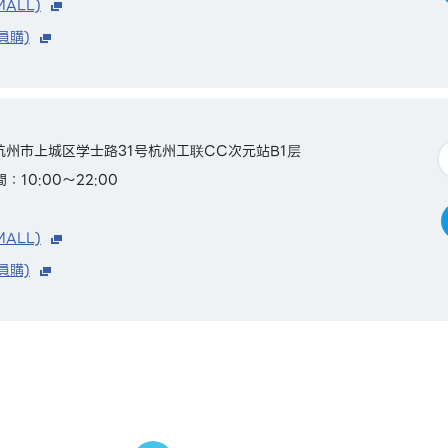
MALL)
員購)
省杭州市上城区学士路31号杭州工联CC次元站B1层
：10:00～22:00
MALL)
員購)