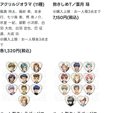
アクリルジオラマ (11種)
抱きしめT／葉月 珪
風真 玲太、颯砂 希、本多
※購入上限：お一人様3点まで
行、七ツ森 実、柊 夜ノ介、
7,150円(税込)
氷室 一紀、御影 小次郎、白
羽 大地、白羽 空也、巴 征
道、大成 功
※購入上限：お一人様各3点ま
で
各1,320円(税込)