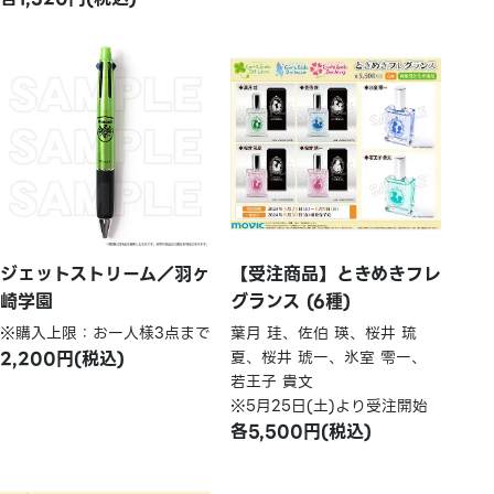
ジェットストリーム／羽ヶ
【受注商品】ときめきフレ
崎学園
グランス (6種)
※購入上限：お一人様3点まで
葉月 珪、佐伯 瑛、桜井 琉
2,200円(税込)
夏、桜井 琥一、氷室 零一、
若王子 貴文
※5月25日(土)より受注開始
各5,500円(税込)