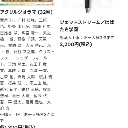
アクリルジオラマ (32種)
葉月 珪、守村 桜弥、三原
ジェットストリーム／はば
色、姫条 まどか、鈴鹿 和馬、
たき学園
日比谷 渉、氷室 零一、天之
※購入上限：お一人様3点まで
橋 一鶴、蒼樹 千晴、天童
2,200円(税込)
壬、佐伯 瑛、志波 勝己、氷
上 格、針谷 幸之進、クリスト
ファー・ウェザーフィール
ド、天地 翔太、若王子 貴
文、真咲 元春、赤城 一雪、
古森 拓、真嶋 太郎、桜井 琉
夏、桜井 琥一、不二山 嵐、
新名 旬平、紺野 玉緒、設楽
聖司、春日 太陽、藍沢 秋
吾、平 健太、蓮見 達也、大
迫 力
※購入上限：お一人様各3点ま
で
各1,320円(税込)