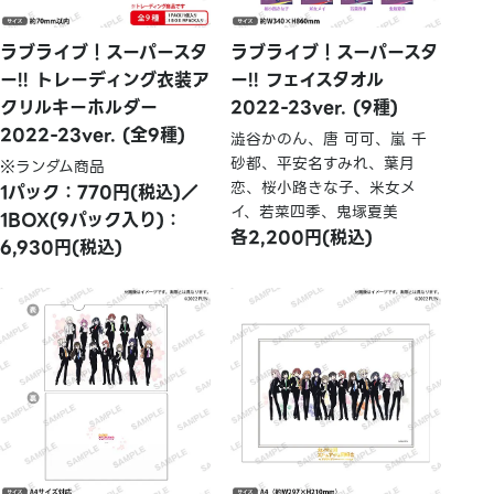
ラブライブ！スーパースタ
ラブライブ！スーパースタ
ー!! トレーディング衣装ア
ー!! フェイスタオル
クリルキーホルダー
2022-23ver. (9種)
2022-23ver. (全9種)
澁谷かのん、唐 可可、嵐 千
砂都、平安名すみれ、葉月
※ランダム商品
恋、桜小路きな子、米女メ
1パック：770円(税込)／
イ、若菜四季、鬼塚夏美
1BOX(9パック入り)：
各2,200円(税込)
6,930円(税込)