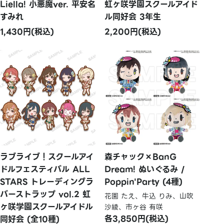
Liella! 小悪魔ver. 平安名
虹ヶ咲学園スクールアイド
すみれ
ル同好会 3年生
1,430円(税込)
2,200円(税込)
ラブライブ！スクールアイ
森チャック×BanG
ドルフェスティバル ALL
Dream! ぬいぐるみ /
STARS トレーディングラ
Poppin'Party (4種)
バーストラップ vol.2 虹
花園 たえ、牛込 りみ、山吹
ヶ咲学園スクールアイドル
沙綾、市ヶ谷 有咲
各3,850円(税込)
同好会 (全10種)