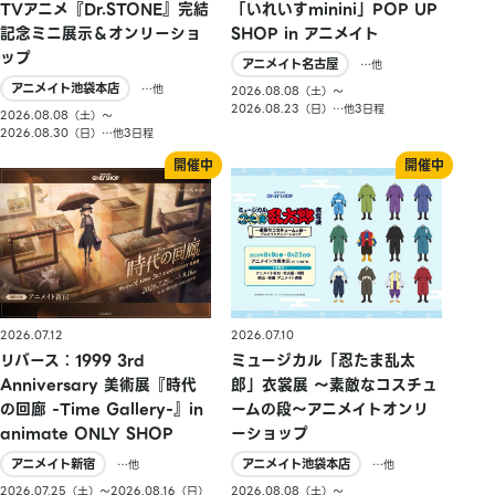
TVアニメ『Dr.STONE』完結
「いれいすminini」POP UP
記念ミニ展示＆オンリーショ
SHOP in アニメイト
ップ
アニメイト名古屋
…他
アニメイト池袋本店
…他
2026.08.08（土）〜
2026.08.23（日）…他3日程
2026.08.08（土）〜
2026.08.30（日）…他3日程
2026.07.10
2026.07.12
ミュージカル「忍たま乱太
リバース：1999 3rd
郎」衣裳展 ～素敵なコスチュ
Anniversary 美術展『時代
ームの段～アニメイトオンリ
の回廊 -Time Gallery-』in
ーショップ
animate ONLY SHOP
アニメイト池袋本店
アニメイト新宿
…他
…他
2026.08.08（土）〜
2026.07.25（土）〜2026.08.16（日）