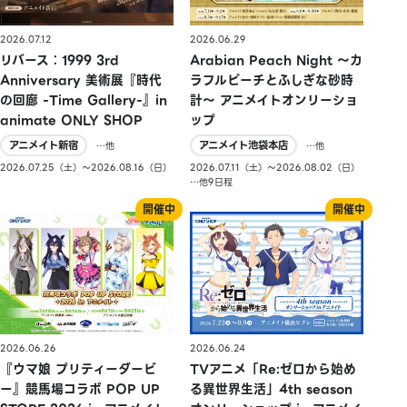
2026.07.12
2026.06.29
リバース：1999 3rd
Arabian Peach Night 〜カ
Anniversary 美術展『時代
ラフルピーチとふしぎな砂時
の回廊 -Time Gallery-』in
計〜 アニメイトオンリーショ
animate ONLY SHOP
ップ
アニメイト新宿
アニメイト池袋本店
…他
…他
2026.07.25（土）〜2026.08.16（日）
2026.07.11（土）〜2026.08.02（日）
…他9日程
2026.06.26
2026.06.24
『ウマ娘 プリティーダービ
TVアニメ「Re:ゼロから始め
ー』競馬場コラボ POP UP
る異世界生活」4th season