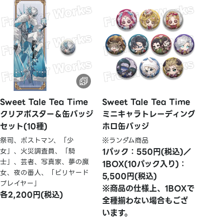
Sweet Tale Tea Time
Sweet Tale Tea Time
クリアポスター＆缶バッジ
ミニキャラトレーディング
セット(10種)
ホロ缶バッジ
祭司、ポストマン、「少
※ランダム商品
女」、火災調査員、「騎
1パック：550円(税込)／
士」、芸者、写真家、夢の魔
1BOX(10パック入り)：
女、夜の番人、「ビリヤード
5,500円(税込)
プレイヤー」
※商品の仕様上、1BOXで
各2,200円(税込)
全種揃わない場合もござ
います。