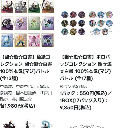
【幽☆遊☆白書】色紙コ
【幽☆遊☆白書】ホロバ
レクション 幽☆遊☆白書
ッジコレクション 幽☆遊
100%本気(マジ)バトル
☆白書 100%本気(マジ)
(全12種)
バトル (全17種)
中島敦、中原中也、太宰治、
※ランダム商品
泉鏡花、国木田独歩、江戸川
1パック：550円(税込)／
乱歩、芥川龍之介
1BOX(17パック入り)：
各1,980円(税込)
9,350円(税込)