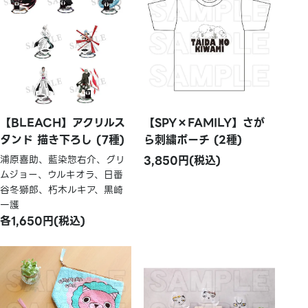
【BLEACH】アクリルス
【SPY×FAMILY】さが
タンド 描き下ろし (7種)
ら刺繍ポーチ (2種)
浦原喜助、藍染惣右介、グリ
3,850円(税込)
ムジョー、ウルキオラ、日番
谷冬獅郎、朽木ルキア、黒崎
一護
各1,650円(税込)