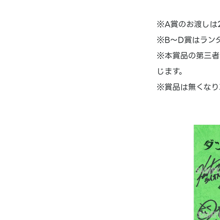
※A賞のお渡しは2
※B～D賞はラン
※本賞品の第三者
じます。
※賞品は無くなり