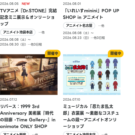
2026.08.05
2026.08.01
TVアニメ『Dr.STONE』完結
「いれいすminini」POP UP
記念ミニ展示＆オンリーショ
SHOP in アニメイト
ップ
アニメイト名古屋
…他
アニメイト池袋本店
…他
2026.08.08（土）〜
2026.08.23（日）…他3日程
2026.08.08（土）〜
2026.08.30（日）…他3日程
2026.07.10
2026.07.12
ミュージカル「忍たま乱太
リバース：1999 3rd
郎」衣裳展 ～素敵なコスチュ
Anniversary 美術展『時代
ームの段～アニメイトオンリ
の回廊 -Time Gallery-』in
ーショップ
animate ONLY SHOP
アニメイト池袋本店
アニメイト新宿
…他
…他