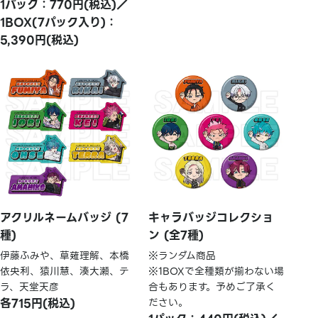
1パック：770円(税込)／
1BOX(7パック入り)：
5,390円(税込)
アクリルネームバッジ (7
キャラバッジコレクショ
種)
ン (全7種)
伊藤ふみや、草薙理解、本橋
※ランダム商品
依央利、猿川慧、湊大瀬、テ
※1BOXで全種類が揃わない場
ラ、天堂天彦
合もあります。予めご了承く
各715円(税込)
ださい。