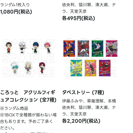
ランダム1枚入り
依央利、猿川慧、湊大瀬、テ
1,080円(税込)
ラ、天堂天彦
各495円(税込)
ころっと アクリルフィギ
タペストリー (7種)
ュアコレクション (全7種)
伊藤ふみや、草薙理解、本橋
依央利、猿川慧、湊大瀬、テ
※ランダム商品
ラ、天堂天彦
※1BOXで全種類が揃わない場
各2,200円(税込)
合もあります。予めご了承く
ださい。