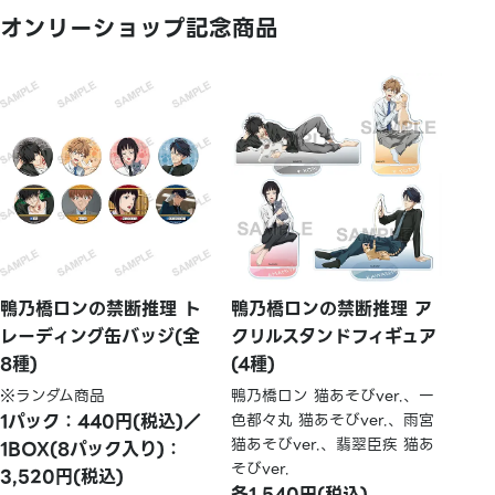
オンリーショップ記念商品
鴨乃橋ロンの禁断推理 ト
鴨乃橋ロンの禁断推理 ア
レーディング缶バッジ(全
クリルスタンドフィギュア
8種)
(4種)
※ランダム商品
鴨乃橋ロン 猫あそびver.、一
1パック：440円(税込)／
色都々丸 猫あそびver.、雨宮
猫あそびver.、翡翠臣疾 猫あ
1BOX(8パック入り)：
そびver.
3,520円(税込)
各1,540円(税込)