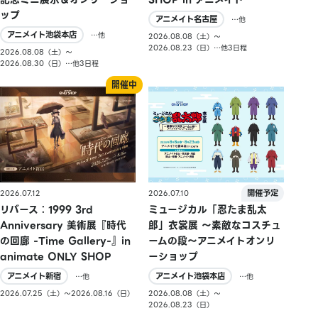
ップ
アニメイト名古屋
…他
アニメイト池袋本店
…他
2026.08.08（土）〜
2026.08.23（日）…他3日程
2026.08.08（土）〜
2026.08.30（日）…他3日程
2026.07.10
2026.07.12
ミュージカル「忍たま乱太
リバース：1999 3rd
郎」衣裳展 ～素敵なコスチュ
Anniversary 美術展『時代
ームの段～アニメイトオンリ
の回廊 -Time Gallery-』in
ーショップ
animate ONLY SHOP
アニメイト池袋本店
アニメイト新宿
…他
…他
2026.08.08（土）〜
2026.07.25（土）〜2026.08.16（日）
2026.08.23（日）