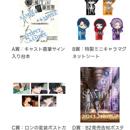
A賞：キャスト直筆サイン
B賞：特製ミニキャラマグ
入り台本
ネットシート
C賞：ロンの変装ポストカ
D賞：B2発売告知ポスタ