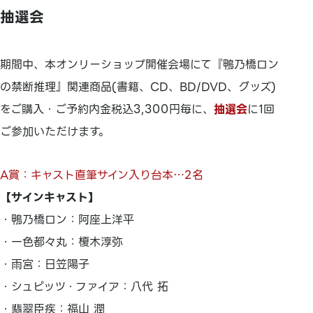
抽選会
期間中、本オンリーショップ開催会場にて『鴨乃橋ロン
の禁断推理』関連商品(書籍、CD、BD/DVD、グッズ)
をご購入・ご予約内金税込3,300円毎に、
抽選会
に1回
ご参加いただけます。
A賞：キャスト直筆サイン入り台本…2名
【サインキャスト】
・鴨乃橋ロン：阿座上洋平
・一色都々丸：榎木淳弥
・雨宮：日笠陽子
・シュピッツ・ファイア：八代 拓
・翡翠臣疾：福山 潤