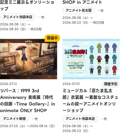
記念ミニ展示＆オンリーショ
SHOP in アニメイト
ップ
アニメイト名古屋
…他
アニメイト池袋本店
…他
2026.08.08（土）〜
2026.08.23（日）…他3日程
2026.08.08（土）〜
2026.08.30（日）…他3日程
2026.07.10
2026.07.12
ミュージカル「忍たま乱太
リバース：1999 3rd
郎」衣裳展 ～素敵なコスチュ
Anniversary 美術展『時代
ームの段～アニメイトオンリ
の回廊 -Time Gallery-』in
ーショップ
animate ONLY SHOP
アニメイト池袋本店
アニメイト新宿
…他
…他
2026.08.08（土）〜
2026.07.25（土）〜2026.08.16（日）
2026.08.23（日）