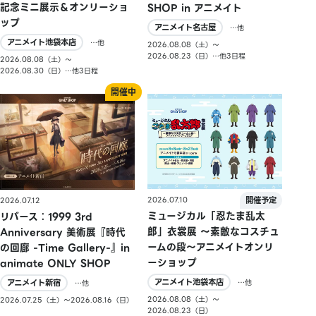
記念ミニ展示＆オンリーショ
SHOP in アニメイト
ップ
アニメイト名古屋
…他
アニメイト池袋本店
…他
2026.08.08（土）〜
2026.08.23（日）…他3日程
2026.08.08（土）〜
2026.08.30（日）…他3日程
2026.07.10
2026.07.12
ミュージカル「忍たま乱太
リバース：1999 3rd
郎」衣裳展 ～素敵なコスチュ
Anniversary 美術展『時代
ームの段～アニメイトオンリ
の回廊 -Time Gallery-』in
ーショップ
animate ONLY SHOP
アニメイト池袋本店
アニメイト新宿
…他
…他
2026.08.08（土）〜
2026.07.25（土）〜2026.08.16（日）
2026.08.23（日）