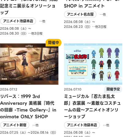
記念ミニ展示＆オンリーショ
SHOP in アニメイト
ップ
アニメイト名古屋
…他
アニメイト池袋本店
…他
2026.08.08（土）〜
2026.08.23（日）…他3日程
2026.08.08（土）〜
2026.08.30（日）…他3日程
2026.07.10
2026.07.12
ミュージカル「忍たま乱太
リバース：1999 3rd
郎」衣裳展 ～素敵なコスチュ
Anniversary 美術展『時代
ームの段～アニメイトオンリ
の回廊 -Time Gallery-』in
ーショップ
animate ONLY SHOP
アニメイト池袋本店
アニメイト新宿
…他
…他
2026.08.08（土）〜
2026.07.25（土）〜2026.08.16（日）