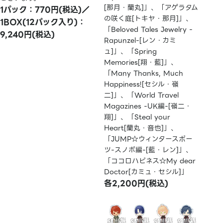
[那月・蘭丸]」、「アゲラタム
1パック：770円(税込)／
の咲く庭[トキヤ・那月]」、
1BOX(12パック入り)：
「Beloved Tales Jewelry -
9,240円(税込)
Rapunzel-[レン・カミ
ュ]」、「Spring
Memories[翔・藍]」、
「Many Thanks, Much
Happiness![セシル・嶺
二]」、「World Travel
Magazines -UK編-[嶺二・
翔]」、「Steal your
Heart[蘭丸・音也]」、
「JUMP☆ウィンタースポー
ツ-スノボ編-[藍・レン]」、
「ココロハピネス☆My dear
Doctor[カミュ・セシル]」
各2,200円(税込)