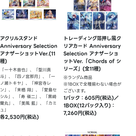
アクリルスタンド
トレーディング箔押し風ク
Anniversary Selection
リアカード Anniversary
アナザーショットVer.(11
Selection アナザーショ
種)
ットVer.「Chords of シ
リーズ」(全11種)
「一十木音也」、「聖川真
斗」、「四ノ宮那月」、「一
※ランダム商品
ノ瀬トキヤ」、「神宮寺レ
※1BOXで全種揃わない場合が
ン」、「来栖 翔」、「愛島セ
ございます。
シル」、「寿 嶺二」、「黒崎
1パック：605円(税込)／
蘭丸」、「美風 藍」、「カミ
1BOX(12パック入り)：
ュ」
7,260円(税込)
各2,530円(税込)