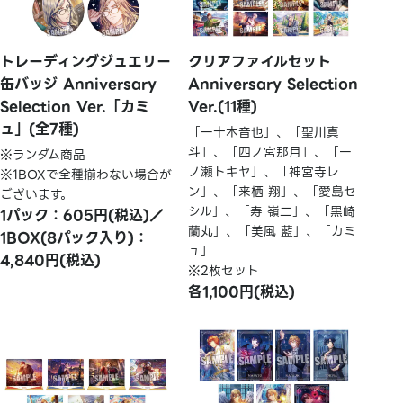
トレーディングジュエリー
クリアファイルセット
缶バッジ Anniversary
Anniversary Selection
Selection Ver.「カミ
Ver.(11種)
ュ」(全7種)
「一十木音也」、「聖川真
斗」、「四ノ宮那月」、「一
※ランダム商品
ノ瀬トキヤ」、「神宮寺レ
※1BOXで全種揃わない場合が
ン」、「来栖 翔」、「愛島セ
ございます。
シル」、「寿 嶺二」、「黒崎
1パック：605円(税込)／
蘭丸」、「美風 藍」、「カミ
1BOX(8パック入り)：
ュ」
4,840円(税込)
※2枚セット
各1,100円(税込)