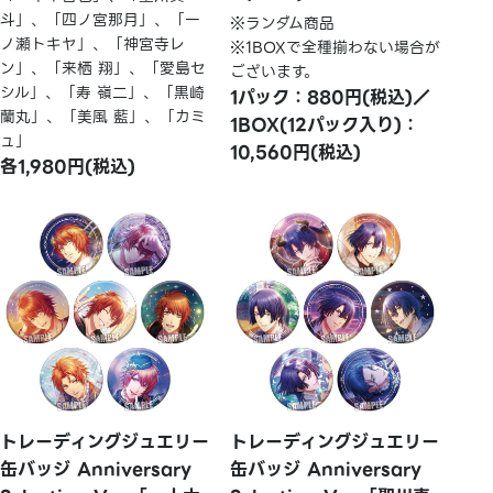
斗」、「四ノ宮那月」、「一
※ランダム商品
ノ瀬トキヤ」、「神宮寺レ
※1BOXで全種揃わない場合が
ン」、「来栖 翔」、「愛島セ
ございます。
シル」、「寿 嶺二」、「黒崎
1パック：880円(税込)／
蘭丸」、「美風 藍」、「カミ
1BOX(12パック入り)：
ュ」
10,560円(税込)
各1,980円(税込)
トレーディングジュエリー
トレーディングジュエリー
缶バッジ Anniversary
缶バッジ Anniversary