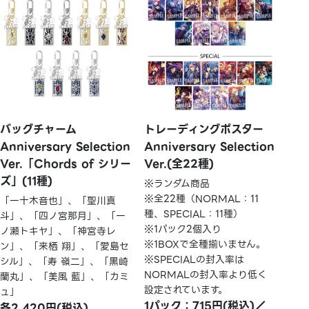
バッグチャーム
トレーディングポスター
Anniversary Selection
Anniversary Selection
Ver.「Chords of シリー
Ver.(全22種)
ズ」(11種)
※ランダム商品
※全22種（NORMAL：11
「一十木音也」、「聖川真
種、SPECIAL：11種）
斗」、「四ノ宮那月」、「一
※1パック2個入り
ノ瀬トキヤ」、「神宮寺レ
※1BOXで全種揃いません。
ン」、「来栖 翔」、「愛島セ
※SPECIALの封入率は
シル」、「寿 嶺二」、「黒崎
NORMALの封入率より低く
蘭丸」、「美風 藍」、「カミ
設定されています。
ュ」
1パック：715円(税込)／
各2,420円(税込)