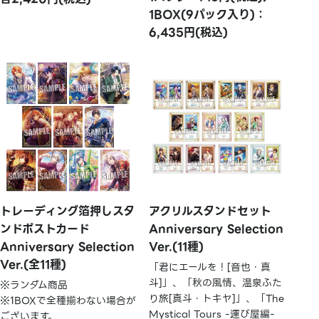
1BOX(9パック入り)：
6,435円(税込)
トレーディング箔押しスタ
アクリルスタンドセット
ンドポストカード
Anniversary Selection
Anniversary Selection
Ver.(11種)
Ver.(全11種)
「君にエールを！[音也・真
斗]」、「秋の風情、温泉ふた
※ランダム商品
り旅[真斗・トキヤ]」、「The
※1BOXで全種揃わない場合が
Mystical Tours -運び屋編-
ございます。