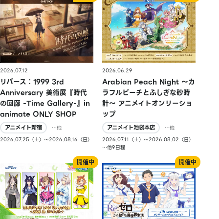
2026.07.12
2026.06.29
リバース：1999 3rd
Arabian Peach Night 〜カ
Anniversary 美術展『時代
ラフルピーチとふしぎな砂時
の回廊 -Time Gallery-』in
計〜 アニメイトオンリーショ
animate ONLY SHOP
ップ
アニメイト新宿
アニメイト池袋本店
…他
…他
2026.07.25（土）〜2026.08.16（日）
2026.07.11（土）〜2026.08.02（日）
…他9日程