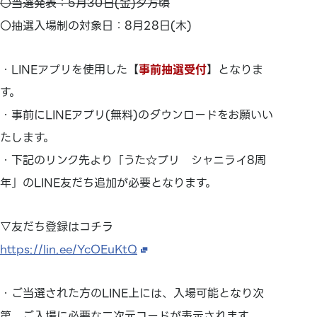
○当選発表：5月30日(金)夕方頃
〇抽選入場制の対象日：8月28日(木)
・LINEアプリを使用した【
事前抽選受付
】となりま
す。
・事前にLINEアプリ(無料)のダウンロードをお願いい
たします。
・下記のリンク先より「うた☆プリ シャニライ8周
年」のLINE友だち追加が必要となります。
▽友だち登録はコチラ
https://lin.ee/YcOEuKtQ
・ご当選された方のLINE上には、入場可能となり次
第、ご入場に必要な二次元コードが表示されます。