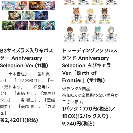
B3サイズラメ入り布ポス
トレーディングアクリルス
ター Anniversary
タンド Anniversary
Selection Ver.(11種)
Selection ちびキャラ
Ver.「Birth of
「一十木音也」、「聖川真
Frontier」(全11種)
斗」、「四ノ宮那月」、「一
ノ瀬トキヤ」、「神宮寺レ
※ランダム商品
ン」、「来栖 翔」、「愛島セ
※1BOXで全種揃わない場合が
シル」、「寿 嶺二」、「黒崎
ございます。
蘭丸」、「美風 藍」、「カミ
1パック：770円(税込)／
ュ」
1BOX(12パック入り)：
各2,420円(税込)
9,240円(税込)