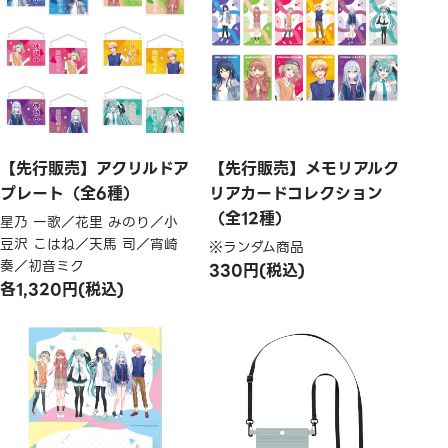
【先行販売】アクリルドア
【先行販売】メモリアルク
プレート（全6種）
リアカードコレクション
（全12種）
星乃 一歌／花里 みのり／小
豆沢 こはね／天馬 司／宵崎
※ランダム商品
奏／初音ミク
330円(税込)
各1,320円(税込)