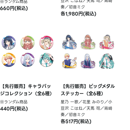
豆沢 こはね／天馬 司／宵崎
※ランダム商品
奏／初音ミク
660円(税込)
各1,980円(税込)
【先行販売】キャラバッ
【先行販売】ビッグメタル
ジコレクション（全6種）
ステッカー（全6種）
※ランダム商品
星乃 一歌／花里 みのり／小
440円(税込)
豆沢 こはね／天馬 司／宵崎
奏／初音ミク
各517円(税込)