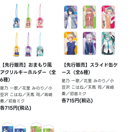
【先行販売】おまもり風
【先行販売】スライド缶ケ
アクリルキーホルダー（全
ース（全6種）
6種）
星乃 一歌／花里 みのり／小
豆沢 こはね／天馬 司／宵崎
星乃 一歌／花里 みのり／小
奏／初音ミク
豆沢 こはね／天馬 司／宵崎
各715円(税込)
奏／初音ミク
各715円(税込)