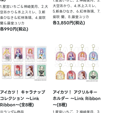
1.星宮いちご、2.神崎美月、3.
大空あかり、4.氷上スミレ、
1.星宮いちご＆神崎美月、2.大
5.新条ひなき、6.紅林珠璃、7.
空あかり＆氷上スミレ、3.新
紫吹 蘭、8.藤堂ユリカ
条ひなき＆紅林珠璃、4.紫吹
各3,850円(税込)
蘭＆藤堂ユリカ
各990円(税込)
アイカツ！ キャラナップ
アイカツ！ アクリルキー
コレクション ～Link
ホルダー ～Link Ribbon
Ribbon～(全8種)
～(8種)
※ランダム商品
1.星宮いちご、2.神崎美月、3.