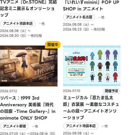
TVアニメ『Dr.STONE』完結
「いれいすminini」POP UP
記念ミニ展示＆オンリーショ
SHOP in アニメイト
ップ
アニメイト名古屋
…他
アニメイト池袋本店
…他
2026.08.08（土）〜
2026.08.23（日）…他3日程
2026.08.08（土）〜
2026.08.30（日）…他3日程
2026.07.10
2026.07.12
ミュージカル「忍たま乱太
リバース：1999 3rd
郎」衣裳展 ～素敵なコスチュ
Anniversary 美術展『時代
ームの段～アニメイトオンリ
の回廊 -Time Gallery-』in
ーショップ
animate ONLY SHOP
アニメイト池袋本店
アニメイト新宿
…他
…他
2026.08.08（土）〜
2026.07.25（土）〜2026.08.16（日）