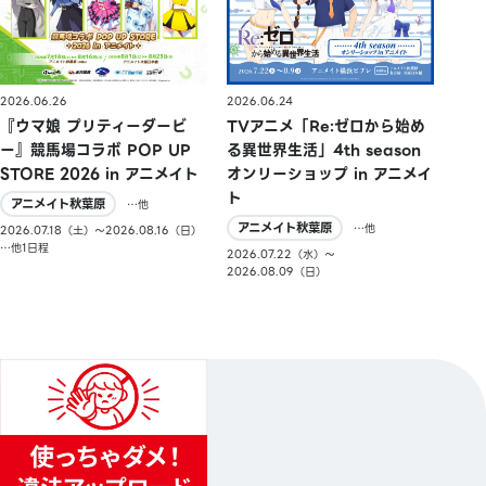
2026.06.26
2026.06.24
『ウマ娘 プリティーダービ
TVアニメ「Re:ゼロから始め
ー』競馬場コラボ POP UP
る異世界生活」4th season
STORE 2026 in アニメイト
オンリーショップ in アニメイ
ト
アニメイト秋葉原
…他
アニメイト秋葉原
…他
2026.07.18（土）〜2026.08.16（日）
…他1日程
2026.07.22（水）〜
2026.08.09（日）