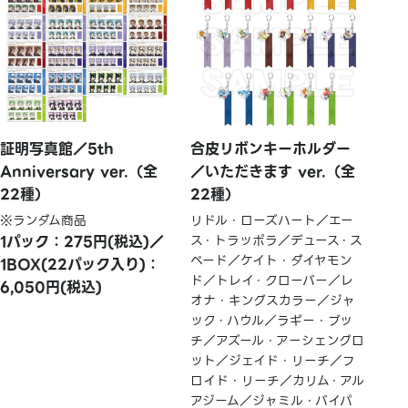
証明写真館／5th
合皮リボンキーホルダー
Anniversary ver.（全
／いただきます ver.（全
22種）
22種）
※ランダム商品
リドル・ローズハート／エー
1パック：275円(税込)／
ス・トラッポラ／デュース・ス
ペード／ケイト・ダイヤモン
1BOX(22パック入り)：
ド／トレイ・クローバー／レ
6,050円(税込)
オナ・キングスカラー／ジャ
ック・ハウル／ラギー・ブッ
チ／アズール・アーシェングロ
ット／ジェイド・リーチ／フ
ロイド・リーチ／カリム・アル
アジーム／ジャミル・バイパ