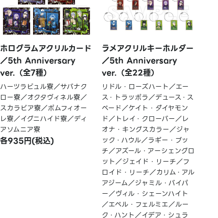
ホログラムアクリルカード
ラメアクリルキーホルダー
／5th Anniversary
／5th Anniversary
ver.（全7種）
ver.（全22種）
ハーツラビュル寮／サバナク
リドル・ローズハート／エー
ロー寮／オクタヴィネル寮／
ス・トラッポラ／デュース・ス
スカラビア寮／ポムフィオー
ペード／ケイト・ダイヤモン
レ寮／イグニハイド寮／ディ
ド／トレイ・クローバー／レ
アソムニア寮
オナ・キングスカラー／ジャ
各935円(税込)
ック・ハウル／ラギー・ブッ
チ／アズール・アーシェングロ
ット／ジェイド・リーチ／フ
ロイド・リーチ／カリム・アル
アジーム／ジャミル・バイパ
ー／ヴィル・シェーンハイト
／エペル・フェルミエ／ルー
ク・ハント／イデア・シュラ