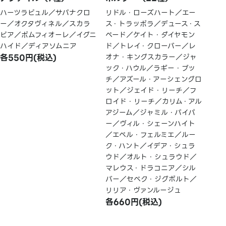
ハーツラビュル／サバナクロ
リドル・ローズハート／エー
ー／オクタヴィネル／スカラ
ス・トラッポラ／デュース・ス
ビア／ポムフィオーレ／イグニ
ペード／ケイト・ダイヤモン
ハイド／ディアソムニア
ド／トレイ・クローバー／レ
各550円(税込)
オナ・キングスカラー／ジャ
ック・ハウル／ラギー・ブッ
チ／アズール・アーシェングロ
ット／ジェイド・リーチ／フ
ロイド・リーチ／カリム・アル
アジーム／ジャミル・バイパ
ー／ヴィル・シェーンハイト
／エペル・フェルミエ／ルー
ク・ハント／イデア・シュラ
ウド／オルト・シュラウド／
マレウス・ドラコニア／シル
バー／セベク・ジグボルト／
リリア・ヴァンルージュ
各660円(税込)