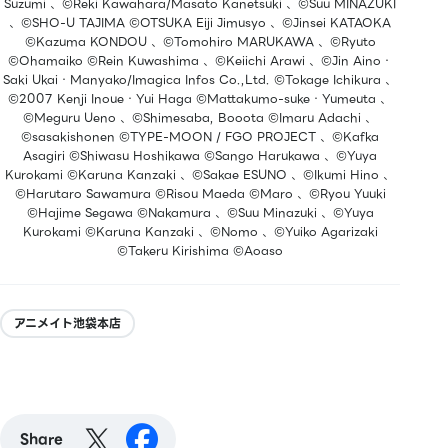
Suzumi 、©Reki Kawahara/Masato Kanetsuki 、©Suu MINAZUKI
、©SHO-U TAJIMA ©OTSUKA Eiji Jimusyo 、©Jinsei KATAOKA
©Kazuma KONDOU 、©Tomohiro MARUKAWA 、©Ryuto
©Ohamaiko ©Rein Kuwashima 、©Keiichi Arawi 、©Jin Aino・
Saki Ukai・Manyako/Imagica Infos Co.,Ltd. ©Tokage Ichikura 、
©2007 Kenji Inoue・Yui Haga ©Mattakumo-suke・Yumeuta 、
©Meguru Ueno 、©Shimesaba, Booota ©Imaru Adachi 、
©sasakishonen ©TYPE-MOON / FGO PROJECT 、©Kafka
Asagiri ©Shiwasu Hoshikawa ©Sango Harukawa 、©Yuya
Kurokami ©Karuna Kanzaki 、©Sakae ESUNO 、©Ikumi Hino 、
©Harutaro Sawamura ©Risou Maeda ©Maro 、©Ryou Yuuki
©Hajime Segawa ©Nakamura 、©Suu Minazuki 、©Yuya
Kurokami ©Karuna Kanzaki 、©Nomo 、©Yuiko Agarizaki
©Takeru Kirishima ©Aoaso
アニメイト池袋本店
Share