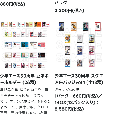
バッグ
880円(税込)
2,200円(税込)
少年エース30周年 豆本キ
少年エース30周年 スクエ
ーホルダー (26種)
ア缶バッジvol.1 (全13種)
異世界食堂 洋食のねこや、異
※ランダム商品
世界チート魔術師、うぽっ
1パック：660円(税込)／
て!!、ヱデンズボゥイ、NHKに
1BOX(13パック入り)：
ようこそ!、東京ESP、ケロロ
8,580円(税込)
軍曹、真の仲間じゃないと勇