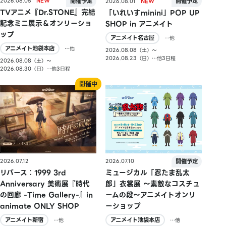
2026.08.05
2026.08.01
TVアニメ『Dr.STONE』完結
「いれいすminini」POP UP
記念ミニ展示＆オンリーショ
SHOP in アニメイト
ップ
アニメイト名古屋
…他
アニメイト池袋本店
…他
2026.08.08（土）〜
2026.08.23（日）…他3日程
2026.08.08（土）〜
2026.08.30（日）…他3日程
2026.07.10
2026.07.12
ミュージカル「忍たま乱太
リバース：1999 3rd
郎」衣裳展 ～素敵なコスチュ
Anniversary 美術展『時代
ームの段～アニメイトオンリ
の回廊 -Time Gallery-』in
ーショップ
animate ONLY SHOP
アニメイト池袋本店
アニメイト新宿
…他
…他