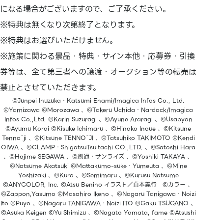
になる場合がございますので、ご了承ください。
※特典は無くなり次第終了となります。
※特典はお選びいただけません。
※施策に関わる景品・特典・サイン本他・応募券・引換
券等は、全て第三者への譲渡・オークション等の転売は
禁止とさせていただきます。
©Junpei Inuzuka・Katsumi Enami/Imagica Infos Co., Ltd.
©Yamizawa ©Morozawa 、©Takeru Uchida・Nardack/Imagica
Infos Co.,Ltd. ©Karin Suzuragi 、©Ayune Araragi 、©Usapyon
©Ayumu Korai ©Kisuke Ichimaru 、©Hinako Inoue 、©Kitsune
Tennōji 、©Kitsune TENNŌJI 、©Tatsuhiko TAKIMOTO ©Kendi
OIWA 、©CLAMP・ShigatsuTsuitachi CO.,LTD. 、©Satoshi Hara
、©Hajime SEGAWA 、©創通・サンライズ 、©Yoshiki TAKAYA 、
©Natsume Akatsuki ©Mattakumo-suke・Yumeuta 、©Mine
Yoshizaki 、©Kuro 、©Semimaru 、©Kurusu Natsume
©ANYCOLOR, Inc. ©Atsu Benino イラスト／貞本義行 ©カラー 、
©Zappon,Yasumo ©Masahiro Ikeno 、©Nagaru Tanigawa・Noizi
Ito ©Puyo 、©Nagaru TANIGAWA・Noizi ITO ©Gaku TSUGANO 、
©Asuka Keigen ©Yu Shimizu 、©Nagato Yamata, fame ©Atsushi