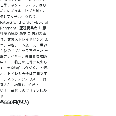
日常、ネクストライフ、はじ
めてのギャル、ひげを剃る。
そして女子高生を拾う。、
Fate/Grand Order -Epic of
Remnant- 亜種特異点Ⅰ 悪
性隔絶魔境 新宿 新宿幻霊事
件、文豪ストレイドッグス 太
宰、中也、十五歳、元・世界
１位のサブキャラ育成日記 ～
廃プレイヤー、異世界を攻略
中！～、物語の黒幕に転生し
て、優良物件もうダメ荘 ～風
呂、トイレと天使は共同です
～、よぅ、アクアリスト、理
香さん、結婚してくださ
い！、竜殺しのブリュンヒル
ド
各550円(税込)