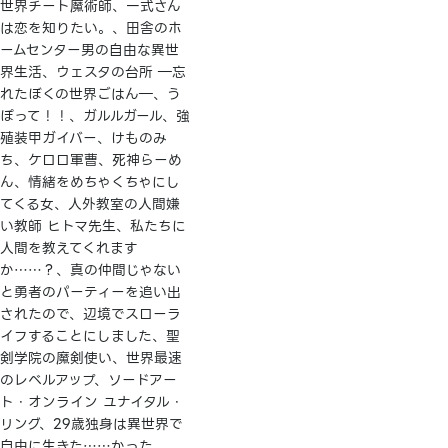
世界チート魔術師、一式さん
は恋を知りたい。、田舎のホ
ームセンター男の自由な異世
界生活、ウェスタの台所 ―忘
れたぼくの世界ごはん―、う
ぽって！！、ガルルガール、強
殖装甲ガイバー、けものみ
ち、ケロロ軍曹、死神らーめ
ん、情緒をめちゃくちゃにし
てくる女、人外教室の人間嫌
い教師 ヒトマ先生、私たちに
人間を教えてくれます
か……？、真の仲間じゃない
と勇者のパーティーを追い出
されたので、辺境でスローラ
イフすることにしました、聖
剣学院の魔剣使い、世界最速
のレベルアップ、ソードアー
ト・オンライン ユナイタル・
リング、29歳独身は異世界で
自由に生きた……かった。、