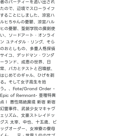
者のパーティーを追い出され
たので、辺境でスローライフ
することにしました、涼宮ハ
ルヒちゃんの憂鬱、涼宮ハル
ヒの憂鬱、聖剣学院の魔剣使
い、ソードアート・オンライ
ン ユナイタル・リング、そら
のおとしもの、多重人格探偵
サイコ、デッドマン・ワンダ
ーランド、成恵の世界、日
常、バカとテストと召喚獣、
はじめてのギャル、ひげを剃
る。そして女子高生を拾
う。、Fate/Grand Order -
Epic of Remnant- 亜種特異
点Ⅰ 悪性隔絶魔境 新宿 新宿
幻霊事件、武装少女マキャヴ
ェリズム、文豪ストレイドッ
グス 太宰、中也、十五歳、ビ
ッグオーダー、女神寮の寮母
くん。、元・世界１位のサブ