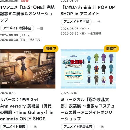
2026.08.05
2026.08.01
TVアニメ『Dr.STONE』完結
「いれいすminini」POP UP
記念ミニ展示＆オンリーショ
SHOP in アニメイト
ップ
アニメイト名古屋
…他
アニメイト池袋本店
…他
2026.08.08（土）〜
2026.08.23（日）…他3日程
2026.08.08（土）〜
2026.08.30（日）…他3日程
2026.07.10
2026.07.12
ミュージカル「忍たま乱太
リバース：1999 3rd
郎」衣裳展 ～素敵なコスチュ
Anniversary 美術展『時代
ームの段～アニメイトオンリ
の回廊 -Time Gallery-』in
ーショップ
animate ONLY SHOP
アニメイト池袋本店
アニメイト新宿
…他
…他