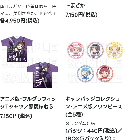
トまどか
鹿目まどか、暁美ほむら、巴
マミ、美樹さやか、佐倉杏子
7,150円(税込)
各4,950円(税込)
アニメ版･フルグラフィッ
キャラバッジコレクショ
クTシャツ／悪魔ほむら
ン･アニメ版／ワンピース
(全5種)
7,150円(税込)
※ランダム商品
1パック：440円(税込)／
1BOX(5パック入り)：