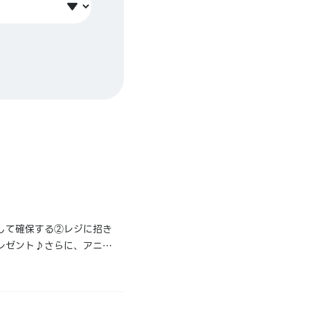
して確保する②レジに招き
プレゼント♪さらに、アニメ
最初のキャンペーン、ぜ