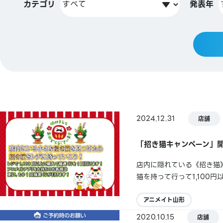
カテゴリ
発表年
2024.12.31
店舗
「招き猫キャンペーン」
店内に隠れている《招き猫
猫を持って行って1,100
イトアプリをお持ちのお客
ひ参加してください♪
アニメイト山形
2020.10.15
店舗