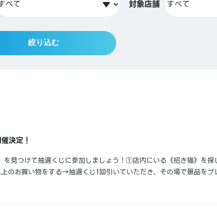
対象店舗
絞り込む
開催決定！
》を見つけて抽選くじに参加しましょう！①店内にいる《招き猫》を探
円以上のお買い物をする→抽選くじ1回引いていただき、その場で景品を
様はもう1回くじを引くことができます！とっても楽しい企画です！新年