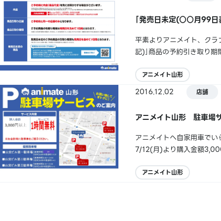
｢発売日未定(○○月99
平素よりアニメイト、クラ
記)｣商品の予約引き取り期
日の場合、10月7日まで
止の連絡を行なっていない為
アニメイト山形
2016.12.02
店舗
アニメイト山形 駐車場
アニメイトへ自家用車でい
7/12(月)より購入金額
計時にご提示ください。駐
場・山交ビル第二駐車場・山
アニメイト山形