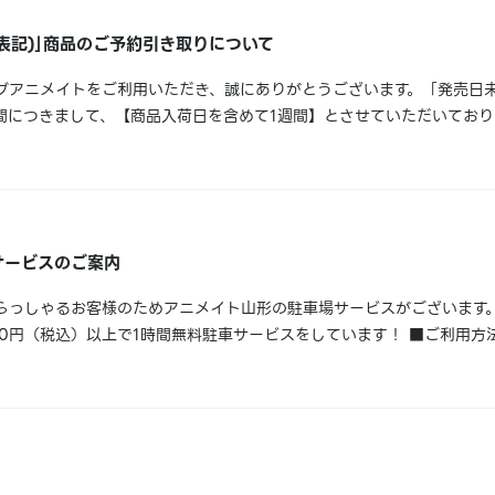
日表記)｣商品のご予約引き取りについて
ブアニメイトをご利用いただき、誠にありがとうございます。「発売日未
間につきまして、【商品入荷日を含めて1週間】とさせていただいており
の引取りをお願いします。誠におそれ入りますが、お客様へ個別にご予約
、HP、店頭告知、情報誌また...
サービスのご案内
らっしゃるお客様のためアニメイト山形の駐車場サービスがございます。
3,000円（税込）以上で1時間無料駐車サービスをしています！ ■ご利用
車サービスの処理を行った後、駐車券をお返しいたします。【提携駐車
交ビル第三駐...