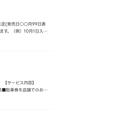
定(発売日○○月99日表
ます。（例）10月1日入荷
商品の入荷・発売延期・中
 【サービス内容】
方法■駐車券を店舗でのお会
場】・山交ビル第一駐車