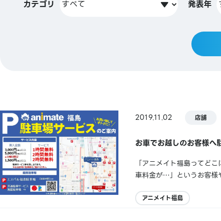
カテゴリ
発表年
2019.11.02
店舗
お車でお越しのお客様へ
「アニメイト福島ってどこ
車料金が…」というお客様
ビスをご利用くださいませ☆
時間無料日曜日限定→購入金額
アニメイト福島