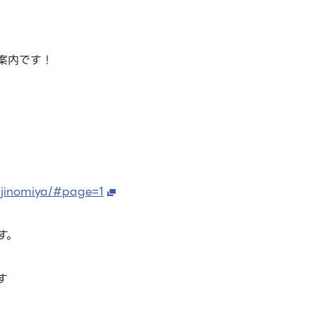
案内です！
fujinomiya/#page=1
す。
す