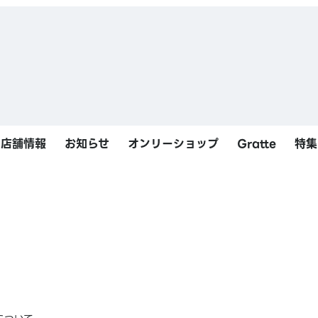
店舗情報
お知らせ
オンリーショップ
Gratte
特集