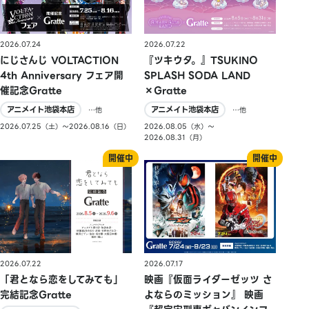
2026.07.24
2026.07.22
にじさんじ VOLTACTION
『ツキウタ。』TSUKINO
4th Anniversary フェア開
SPLASH SODA LAND
催記念Gratte
×Gratte
アニメイト池袋本店
アニメイト池袋本店
…他
…他
2026.07.25（土）〜2026.08.16（日）
2026.08.05（水）〜
2026.08.31（月）
2026.07.22
2026.07.17
「君となら恋をしてみても」
映画『仮面ライダーゼッツ さ
完結記念Gratte
よならのミッション』 映画