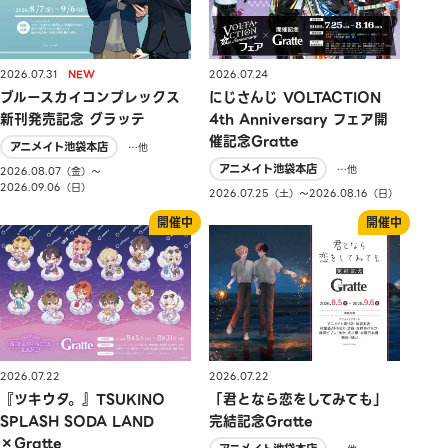
2026.07.31
2026.07.24
ブルースカイコンプレックス
にじさんじ VOLTACTION
新刊発売記念 グラッテ
4th Anniversary フェア開
催記念Gratte
アニメイト池袋本店
…他
アニメイト池袋本店
…他
2026.08.07（金）〜
2026.09.06（日）
2026.07.25（土）〜2026.08.16（日）
2026.07.22
2026.07.22
『ツキウタ。』TSUKINO
「君となら恋をしてみても」
SPLASH SODA LAND
完結記念Gratte
×Gratte