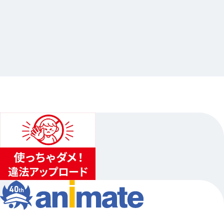
2025.06.23
Premium Peach Party！〜ぼくらのセカイへ
ようこそ！〜 アニメイトオンリーショップ
…其他
animate池袋總店
2025.04.18（五）〜2025.05.18（日）…其他3日程
...
3
...
2
4