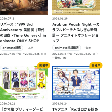
2026.07.12
2026.06.29
リバース：1999 3rd
Arabian Peach Night 〜カ
Anniversary 美術展『時代
ラフルピーチとふしぎな砂時
の回廊 -Time Gallery-』in
計〜 アニメイトオンリーショ
animate ONLY SHOP
ップ
animate新宿
animate池袋總店
…其他
…其他
2026.07.25（六）〜2026.08.16（日）
2026.07.11（六）〜2026.08.02（日）
…其他9日程
2026.06.26
2026.06.24
『ウマ娘 プリティーダービ
TVアニメ「Re:ゼロから始め