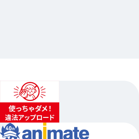
2026.04.17
「劇場版モノノ怪 第三章 蛇神」公開記念オンリ
ーショップ
…其他
animate池袋總店
2026.05.15（五）〜2026.06.14（日）
...
4
...
3
5