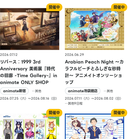
2026.07.12
2026.06.29
リバース：1999 3rd
Arabian Peach Night 〜カ
Anniversary 美術展『時代
ラフルピーチとふしぎな砂時
の回廊 -Time Gallery-』in
計〜 アニメイトオンリーショ
animate ONLY SHOP
ップ
animate新宿
animate池袋總店
…其他
…其他
2026.07.25（六）〜2026.08.16（日）
2026.07.11（六）〜2026.08.02（日）
…其他9日程