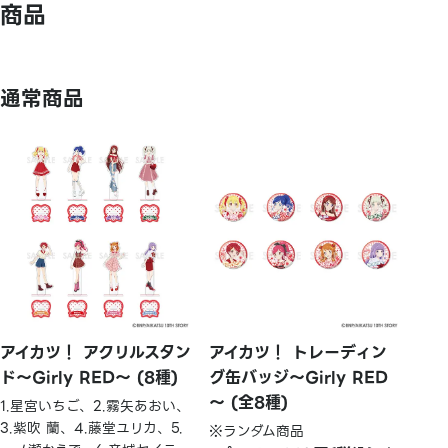
商品
通常商品
アイカツ！ アクリルスタン
アイカツ！ トレーディン
ド～Girly RED～ (8種)
グ缶バッジ～Girly RED
～ (全8種)
1.星宮いちご、2.霧矢あおい、
3.紫吹 蘭、4.藤堂ユリカ、5.
※ランダム商品