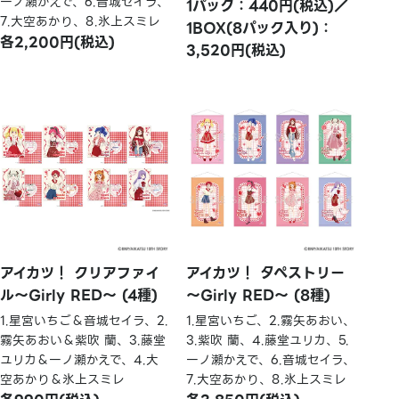
一ノ瀬かえで、6.音城セイラ、
1パック：440円(税込)／
7.大空あかり、8.氷上スミレ
1BOX(8パック入り)：
各2,200円(税込)
3,520円(税込)
アイカツ！ クリアファイ
アイカツ！ タペストリー
ル～Girly RED～ (4種)
～Girly RED～ (8種)
1.星宮いちご＆音城セイラ、2.
1.星宮いちご、2.霧矢あおい、
霧矢あおい＆紫吹 蘭、3.藤堂
3.紫吹 蘭、4.藤堂ユリカ、5.
ユリカ＆一ノ瀬かえで、4.大
一ノ瀬かえで、6.音城セイラ、
空あかり＆氷上スミレ
7.大空あかり、8.氷上スミレ