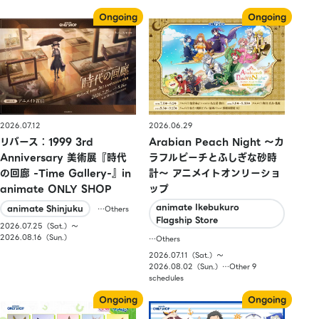
2026.07.12
2026.06.29
リバース：1999 3rd
Arabian Peach Night 〜カ
Anniversary 美術展『時代
ラフルピーチとふしぎな砂時
の回廊 -Time Gallery-』in
計〜 アニメイトオンリーショ
animate ONLY SHOP
ップ
animate Ikebukuro
animate Shinjuku
…Others
Flagship Store
2026.07.25（Sat.）〜
2026.08.16（Sun.）
…Others
2026.07.11（Sat.）〜
2026.08.02（Sun.）…Other 9
schedules