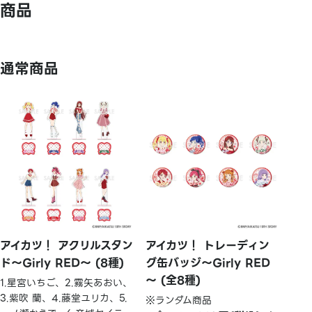
商品
通常商品
アイカツ！ アクリルスタン
アイカツ！ トレーディン
ド～Girly RED～ (8種)
グ缶バッジ～Girly RED
～ (全8種)
1.星宮いちご、2.霧矢あおい、
3.紫吹 蘭、4.藤堂ユリカ、5.
※ランダム商品