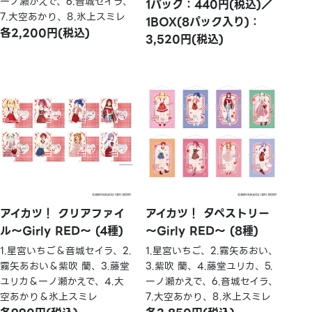
一ノ瀬かえで、6.音城セイラ、
1パック：440円(税込)／
7.大空あかり、8.氷上スミレ
1BOX(8パック入り)：
各2,200円(税込)
3,520円(税込)
アイカツ！ クリアファイ
アイカツ！ タペストリー
ル～Girly RED～ (4種)
～Girly RED～ (8種)
1.星宮いちご＆音城セイラ、2.
1.星宮いちご、2.霧矢あおい、
霧矢あおい＆紫吹 蘭、3.藤堂
3.紫吹 蘭、4.藤堂ユリカ、5.
ユリカ＆一ノ瀬かえで、4.大
一ノ瀬かえで、6.音城セイラ、
空あかり＆氷上スミレ
7.大空あかり、8.氷上スミレ