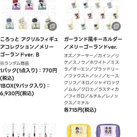
ころっと アクリルフィギュ
ガーランド風キーホルダー
アコレクション／メリー
／メリーゴーランドver.
ゴーランドver. B
オズ／アーサー／カイン／リ
ケ／スノウ／ホワイト／ミス
※ランダム商品
ラ／オーエン／ブラッドリー
1パック(1点入り)：770円
／ファウスト／シノ／ヒース
(税込)
クリフ／ネロ／シャイロック
1BOX(9パック入り)：
／ムル／クロエ／ラスティカ
6,930円(税込)
／フィガロ／ルチル／レノッ
クス／ミチル
各715円(税込)