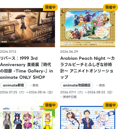
2026.07.12
2026.06.29
リバース：1999 3rd
Arabian Peach Night 〜カ
Anniversary 美術展『時代
ラフルピーチとふしぎな砂時
の回廊 -Time Gallery-』in
計〜 アニメイトオンリーショ
animate ONLY SHOP
ップ
animate新宿
animate池袋總店
…其他
…其他
2026.07.25（六）〜2026.08.16（日）
2026.07.11（六）〜2026.08.02（日）
…其他9日程