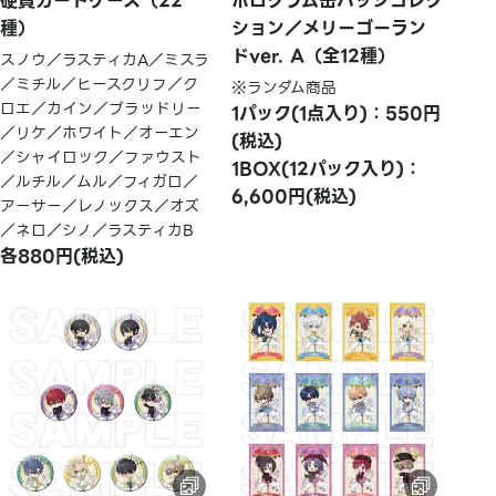
硬質カードケース（22
ホログラム缶バッジコレク
種）
ション／メリーゴーラン
ドver. A（全12種）
スノウ／ラスティカA／ミスラ
／ミチル／ヒースクリフ／ク
※ランダム商品
ロエ／カイン／ブラッドリー
1パック(1点入り)：550円
／リケ／ホワイト／オーエン
(税込)
／シャイロック／ファウスト
1BOX(12パック入り)：
／ルチル／ムル／フィガロ／
6,600円(税込)
アーサー／レノックス／オズ
／ネロ／シノ／ラスティカB
各880円(税込)