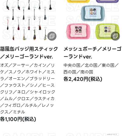
箒風缶バッジ用スティック
メッシュポーチ／メリーゴ
／メリーゴーランドver.
ーランドver.
オズ／アーサー／カイン／リ
中央の国／北の国／東の国／
ケ／スノウ／ホワイト／ミス
西の国／南の国
ラ／オーエン／ブラッドリー
各2,420円(税込)
／ファウスト／シノ／ヒース
クリフ／ネロ／シャイロック
／ムル／クロエ／ラスティカ
／フィガロ／ルチル／レノッ
クス／ミチル
各1,100円(税込)