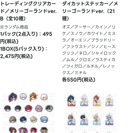
トレーディングクリアカー
ダイカットステッカー／メ
ド／メリーゴーランドver.
リーゴーランドver.（21
B（全10種）
種）
※ランダム商品
オズ／アーサー／カイン／リ
1パック(2点入り)：495
ケ／スノウ／ホワイト／ミス
ラ／オーエン／ブラッドリー
円(税込)
／ファウスト／シノ／ヒース
1BOX(5パック入り)：
クリフ／ネロ／シャイロック
2,475円(税込)
／ムル／クロエ／ラスティカ
／フィガロ／ルチル／レノッ
クス／ミチル
各550円(税込)