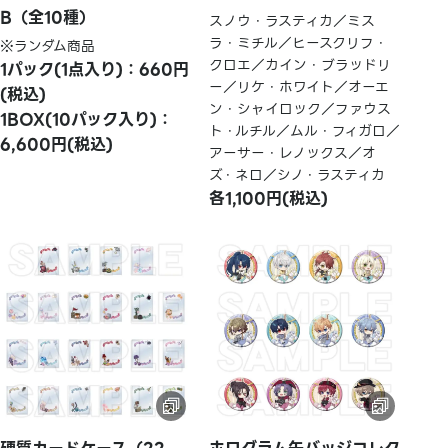
B（全10種）
スノウ・ラスティカ／ミス
ラ・ミチル／ヒースクリフ・
※ランダム商品
クロエ／カイン・ブラッドリ
1パック(1点入り)：660円
ー／リケ・ホワイト／オーエ
(税込)
ン・シャイロック／ファウス
1BOX(10パック入り)：
ト・ルチル／ムル・フィガロ／
6,600円(税込)
アーサー・レノックス／オ
ズ・ネロ／シノ・ラスティカ
各1,100円(税込)