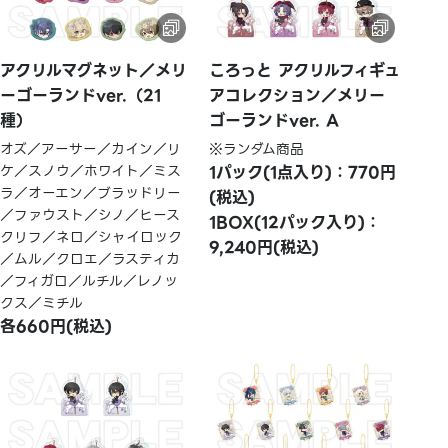
アクリルマグネット／メリ
ころっと アクリルフィギュ
ーゴーランドver.（21
アコレクション／メリー
種）
ゴーランドver. A
オズ／アーサー／カイン／リ
※ランダム商品
ケ／スノウ／ホワイト／ミス
1パック(1点入り)：770円
ラ／オーエン／ブラッドリー
(税込)
／ファウスト／シノ／ヒース
1BOX(12パック入り)：
クリフ／ネロ／シャイロック
9,240円(税込)
／ムル／クロエ／ラスティカ
／フィガロ／ルチル／レノッ
クス／ミチル
各660円(税込)