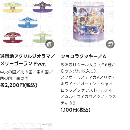
遊園地アクリルジオラマ／
ショコラクッキー／A
メリーゴーランドver.
※おまけシール入り（全6種か
らランダム1枚入り）
中央の国／北の国／東の国／
スノウ・ラスティカA／リケ・
西の国／南の国
ホワイト／オーエン・シャイ
各2,200円(税込)
ロック／ファウスト・ルチル
／ムル・フィガロ／シノ・ラス
ティカB
1,100円(税込)