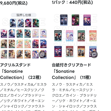
1パック：440円(税込)
9,680円(税込)
アクリルスタンド
台紙付きクリアカード
「Sonatine
「Sonatine
Collection」（22種）
Collection」（11種）
スノウ／ラスティカA／ミスラ
スノウ・ラスティカ／ミス
／ミチル／ヒースクリフ／ク
ラ・ミチル／ヒースクリフ・
ロエ／カイン／ブラッドリー
クロエ／カイン・ブラッドリ
／リケ／ホワイト／オーエン
ー／リケ・ホワイト／オーエ
／シャイロック／ファウスト
ン・シャイロック／ファウス