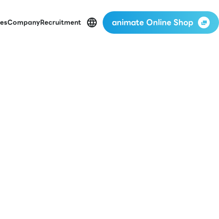
animate Online Shop
es
Company
Recruitment