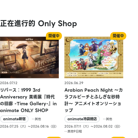
正在進行的 Only Shop
2026.07.12
2026.06.29
リバース：1999 3rd
Arabian Peach Night 〜カ
Anniversary 美術展『時代
ラフルピーチとふしぎな砂時
の回廊 -Time Gallery-』in
計〜 アニメイトオンリーショ
animate ONLY SHOP
ップ
animate新宿
animate池袋總店
…其他
…其他
2026.07.25（六）〜2026.08.16（日）
2026.07.11（六）〜2026.08.02（日）
…其他9日程