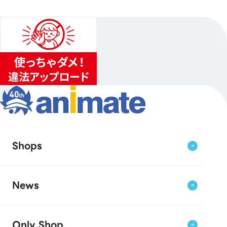
Shops
News
Only Shop