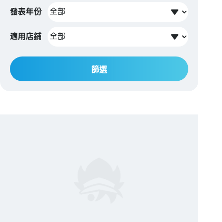
發表年份
適用店鋪
篩選