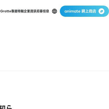
animate 網上商店
p
Gratte
專題特輯
企業資訊
招募信息
知ら