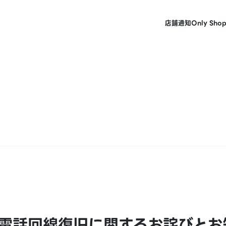
店鋪
通知
Only Sho
電話回線復旧に関するお詫びとお