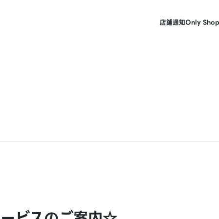
店鋪
通知
Only Sho
サービスのご案内☆