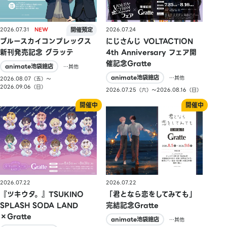
2026.07.31
2026.07.24
ブルースカイコンプレックス
にじさんじ VOLTACTION
新刊発売記念 グラッテ
4th Anniversary フェア開
催記念Gratte
animate池袋總店
…其他
animate池袋總店
…其他
2026.08.07（五）〜
2026.09.06（日）
2026.07.25（六）〜2026.08.16（日）
2026.07.22
2026.07.22
『ツキウタ。』TSUKINO
「君となら恋をしてみても」
SPLASH SODA LAND
完結記念Gratte
×Gratte
animate池袋總店
…其他