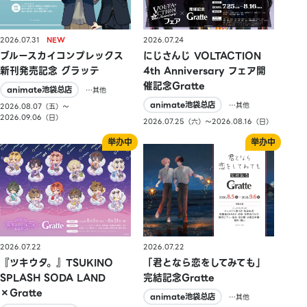
2026.07.31
2026.07.24
ブルースカイコンプレックス
にじさんじ VOLTACTION
新刊発売記念 グラッテ
4th Anniversary フェア開
催記念Gratte
animate池袋总店
…其他
animate池袋总店
…其他
2026.08.07（五）〜
2026.09.06（日）
2026.07.25（六）〜2026.08.16（日）
2026.07.22
2026.07.22
『ツキウタ。』TSUKINO
「君となら恋をしてみても」
SPLASH SODA LAND
完結記念Gratte
×Gratte
animate池袋总店
…其他