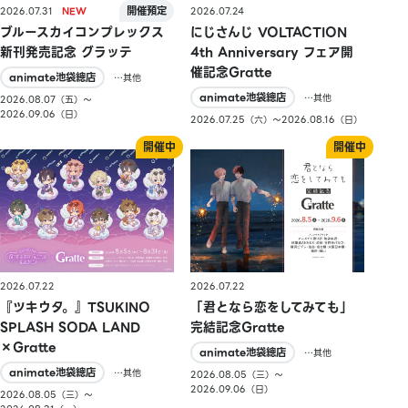
2026.07.31
2026.07.24
ブルースカイコンプレックス
にじさんじ VOLTACTION
新刊発売記念 グラッテ
4th Anniversary フェア開
催記念Gratte
animate池袋總店
…其他
animate池袋總店
…其他
2026.08.07（五）〜
2026.09.06（日）
2026.07.25（六）〜2026.08.16（日）
2026.07.22
2026.07.22
『ツキウタ。』TSUKINO
「君となら恋をしてみても」
SPLASH SODA LAND
完結記念Gratte
×Gratte
animate池袋總店
…其他
animate池袋總店
…其他
2026.08.05（三）〜
2026.09.06（日）
2026.08.05（三）〜