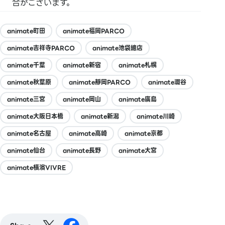
合がございます。
animate町田
animate福岡PARCO
animate吉祥寺PARCO
animate池袋總店
animate千葉
animate新宿
animate札幌
animate秋葉原
animate靜岡PARCO
animate澀谷
animate三宮
animate岡山
animate廣島
animate大阪日本橋
animate新潟
animate川崎
animate名古屋
animate高崎
animate京都
animate仙台
animate長野
animate大宮
animate橫濱VIVRE