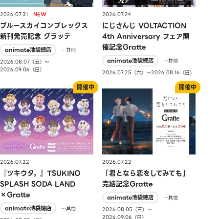
2026.07.31
2026.07.24
ブルースカイコンプレックス
にじさんじ VOLTACTION
新刊発売記念 グラッテ
4th Anniversary フェア開
催記念Gratte
animate池袋總店
…其他
animate池袋總店
…其他
2026.08.07（五）〜
2026.09.06（日）
2026.07.25（六）〜2026.08.16（日）
2026.07.22
2026.07.22
『ツキウタ。』TSUKINO
「君となら恋をしてみても」
SPLASH SODA LAND
完結記念Gratte
×Gratte
animate池袋總店
…其他
animate池袋總店
…其他
2026.08.05（三）〜
2026.09.06（日）