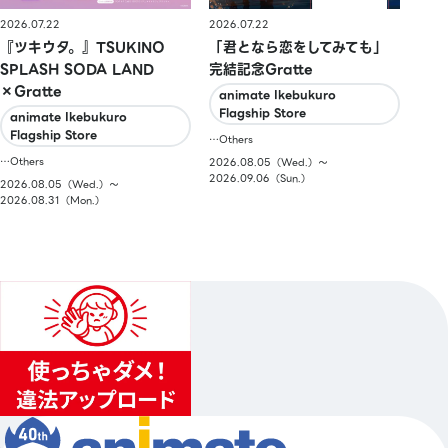
2026.07.22
2026.07.22
『ツキウタ。』TSUKINO
「君となら恋をしてみても」
SPLASH SODA LAND
完結記念Gratte
×Gratte
animate Ikebukuro
Flagship Store
animate Ikebukuro
Flagship Store
…Others
…Others
2026.08.05（Wed.）〜
2026.09.06（Sun.）
2026.08.05（Wed.）〜
2026.08.31（Mon.）