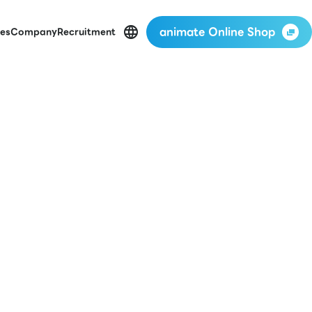
animate Online Shop
es
Company
Recruitment