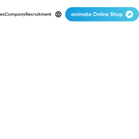
animate Online Shop
es
Company
Recruitment