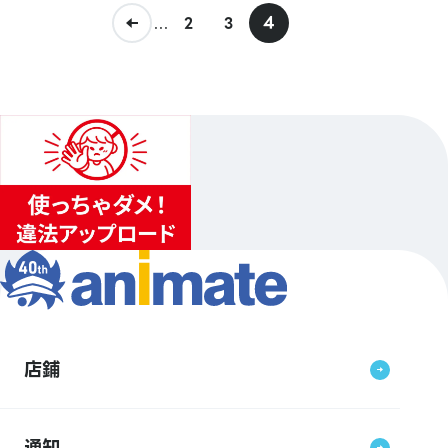
...
4
2
3
店鋪
通知