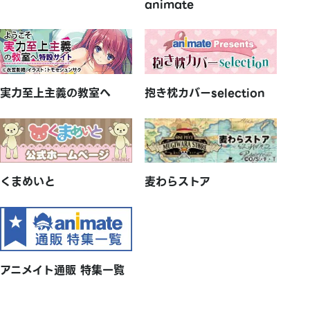
animate
実力至上主義の教室へ
抱き枕カバーselection
麦わらストア
くまめいと
アニメイト通販 特集一覧