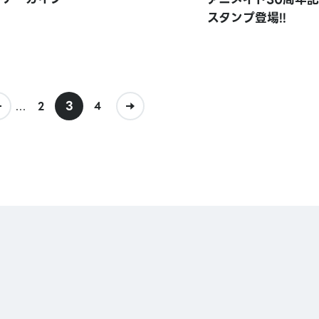
スタンプ登場!!
...
3
2
4