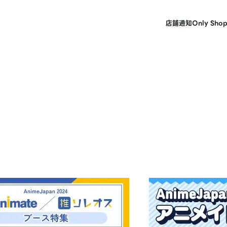
店鋪
通知
Only Sho