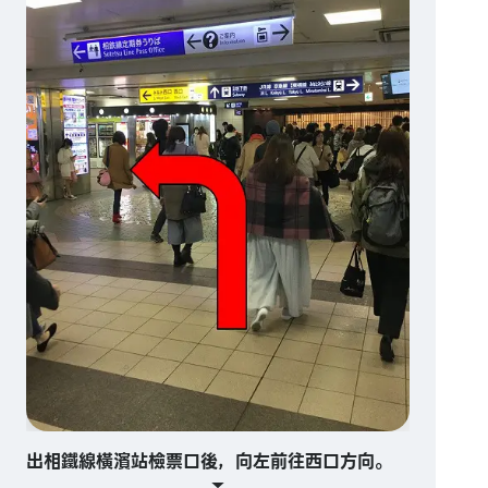
出相鐵線橫濱站檢票口後，向左前往西口方向。