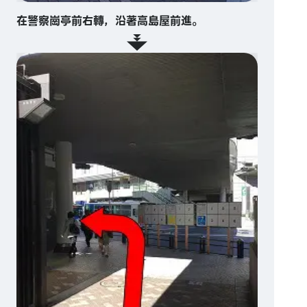
在警察崗亭前右轉，沿著高島屋前進。