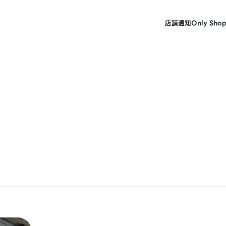
店鋪
通知
Only Sho