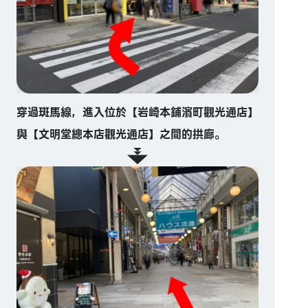
穿過斑馬線，進入位於【岩崎本鋪濱町觀光通店】
與【文明堂總本店觀光通店】之間的拱廊。