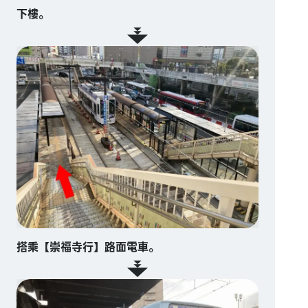
下樓。
搭乘【崇福寺行】路面電車。